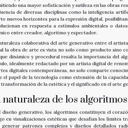
itiendo una mayor sofisticación y sutileza en las obras re
luencia de diversas disciplinas como la inteligencia artifi
rto nuevos horizontes para la expresión digital, posibilit
olucionan en respuesta a estímulos ambientales o datos 
mico entre creador, algoritmo y espectador.
aturaleza colaborativa del arte generativo entre el artist
ual la obra de arte es vista no solo como producto sino 
que dinámico y procedural resalta la importancia del a
culo, idealmente redactado por un artista digital de renom
rtes digitales contemporáneas, no solo comparte conocimi
e el papel de la tecnología como extensión de la capacid
 transformación de la estética y el significado en el arte g
 naturaleza de los algoritmos 
l diseño generativo, los algoritmos constituyen el coraz
go en visualizaciones estéticas que desafían los límites t
 generar patrones complejos y diseños detallados rad