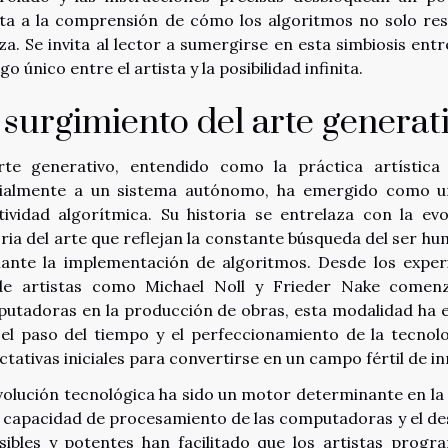
ta a la comprensión de cómo los algoritmos no solo res
eza. Se invita al lector a sumergirse en esta simbiosis en
go único entre el artista y la posibilidad infinita.
 surgimiento del arte generat
rte generativo, entendido como la práctica artístic
ialmente a un sistema autónomo, ha emergido como una
tividad algorítmica. Su historia se entrelaza con la ev
oria del arte que reflejan la constante búsqueda del ser h
ante la implementación de algoritmos. Desde los exper
e artistas como Michael Noll y Frieder Nake comenza
utadoras en la producción de obras, esta modalidad ha 
el paso del tiempo y el perfeccionamiento de la tecnolo
ctativas iniciales para convertirse en un campo fértil de i
volución tecnológica ha sido un motor determinante en la
a capacidad de procesamiento de las computadoras y el d
sibles y potentes han facilitado que los artistas prog