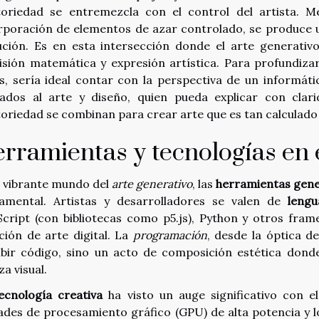
toriedad se entremezcla con el control del artista. Me
rporación de elementos de azar controlado, se produce 
ución. Es en esta intersección donde el arte generativ
isión matemática y expresión artística. Para profundiza
s, sería ideal contar con la perspectiva de un informát
cados al arte y diseño, quien pueda explicar con clar
toriedad se combinan para crear arte que es tan calcula
rramientas y tecnologías en e
l vibrante mundo del
arte generativo
, las
herramientas gene
amental. Artistas y desarrolladores se valen de
leng
Script (con bibliotecas como p5.js), Python y otros fra
ción de arte digital. La
programación
, desde la óptica d
ibir código, sino un acto de composición estética donde
za visual.
ecnología creativa
ha visto un auge significativo con 
ades de procesamiento gráfico (GPU) de alta potencia y l