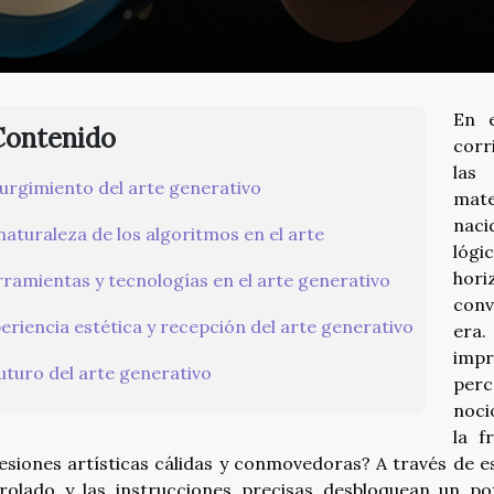
En e
Contenido
corr
las
surgimiento del arte generativo
mate
naci
naturaleza de los algoritmos en el arte
lógi
hori
ramientas y tecnologías en el arte generativo
conv
eriencia estética y recepción del arte generativo
era
imp
futuro del arte generativo
per
noci
la f
esiones artísticas cálidas y conmovedoras? A través de 
rolado y las instrucciones precisas desbloquean un pot