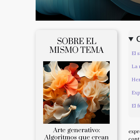
SOBRE EL
MISMO TEMA
El 
La 
Her
Exp
El 
Arte generativo:
expr
Algoritmos que crean
cont