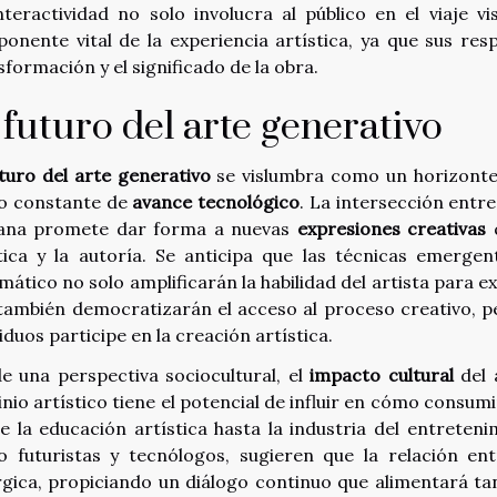
nteractividad no solo involucra al público en el viaje v
onente vital de la experiencia artística, ya que sus res
sformación y el significado de la obra.
 futuro del arte generativo
turo del arte generativo
se vislumbra como un horizonte 
o constante de
avance tecnológico
. La intersección entr
na promete dar forma a nuevas
expresiones creativas
q
tica y la autoría. Se anticipa que las técnicas emergent
mático no solo amplificarán la habilidad del artista para e
también democratizarán el acceso al proceso creativo, 
iduos participe en la creación artística.
e una perspectiva sociocultural, el
impacto cultural
del 
nio artístico tiene el potencial de influir en cómo consum
e la educación artística hasta la industria del entreten
 futuristas y tecnólogos, sugieren que la relación en
rgica, propiciando un diálogo continuo que alimentará ta