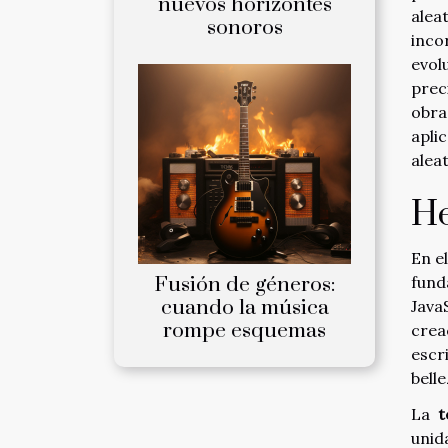
nuevos horizontes
alea
sonoros
inco
evol
prec
obra
apli
alea
He
En e
Fusión de géneros:
fund
cuando la música
Java
rompe esquemas
crea
escr
belle
La
t
unid