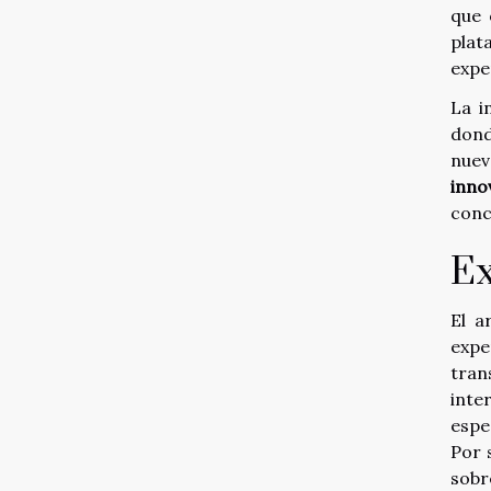
que 
plat
expe
La i
dond
nuev
inno
conc
Ex
El a
expe
tran
inte
espe
Por 
sobr