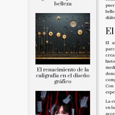
belleza
puer
bell
diálo
El
El a
parc
crea
hist
medi
El renacimiento de la
dond
caligrafía en el diseño
comp
gráfico
Con 
expe
La e
en l
acce