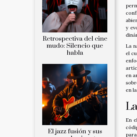
perm
conf
abie
y ev
diná
Retrospectiva del cine
mudo: Silencio que
La n
habla
el c
enfo
artí
en a
sobr
en la
La
En e
códi
El jazz fusión y sus
para