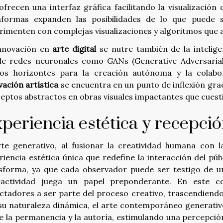
ofrecen una interfaz gráfica facilitando la visualización
aformas expanden las posibilidades de lo que puede s
rimenten con complejas visualizaciones y algoritmos que a
nnovación en
arte digital
se nutre también de la inteligen
e redes neuronales como GANs (Generative Adversarial
os horizontes para la creación autónoma y la colabor
vación artística
se encuentra en un punto de inflexión gra
eptos abstractos en obras visuales impactantes que cuesti
periencia estética y recepció
rte generativo, al fusionar la creatividad humana con l
riencia estética única que redefine la interacción del púb
sforma, ya que cada observador puede ser testigo de un
ractividad juega un papel preponderante. En este con
ctadores a ser parte del proceso creativo, trascendiendo
su naturaleza dinámica, el arte contemporáneo generativ
e la permanencia y la autoría, estimulando una percepción