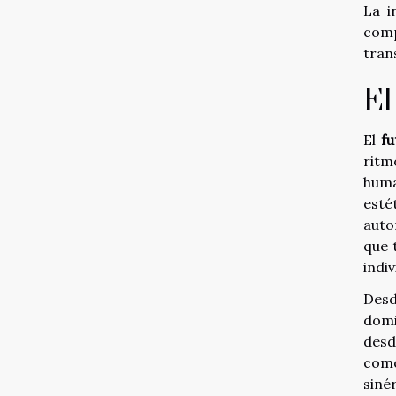
La i
comp
tran
El
El
fu
ritm
huma
esté
auto
que 
indiv
Desd
domi
desd
como
siné