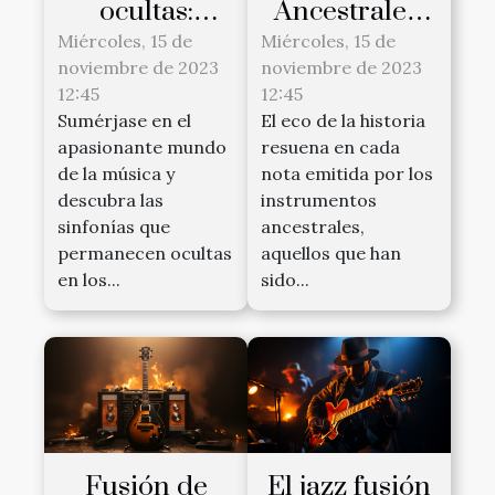
ocultas:
Ancestrales:
Descubre
Instrumentos
Miércoles, 15 de
Miércoles, 15 de
noviembre de 2023
noviembre de 2023
instrumentos
Olvidados
12:45
12:45
musicales
Reviven
Sumérjase en el
El eco de la historia
insólitos
apasionante mundo
resuena en cada
de la música y
nota emitida por los
descubra las
instrumentos
sinfonías que
ancestrales,
permanecen ocultas
aquellos que han
en los...
sido...
Fusión de
El jazz fusión