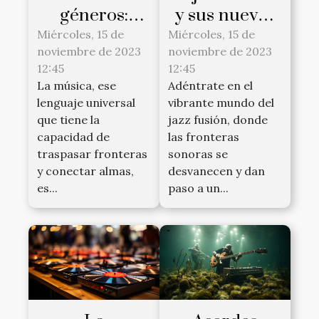
géneros:
y sus nuevos
cuando la
horizontes
Miércoles, 15 de
Miércoles, 15 de
noviembre de 2023
noviembre de 2023
música
sonoros
12:45
12:45
rompe
La música, ese
Adéntrate en el
esquemas
lenguaje universal
vibrante mundo del
que tiene la
jazz fusión, donde
capacidad de
las fronteras
traspasar fronteras
sonoras se
y conectar almas,
desvanecen y dan
es...
paso a un...