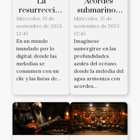
La
Acordes
resurrección
submarinos:
del vinilo en
Conciertos
Miércoles, 15 de
Miércoles, 15 de
noviembre de 2023
noviembre de 2023
la era digital
bajo el agua
12:45
12:45
En un mundo
Imagínese
inundado por lo
sumergirse en las
digital, donde las
profundidades
melodías se
azules del océano,
consumen con un
donde la melodía del
clic y las listas de...
agua armoniza con
acordes...