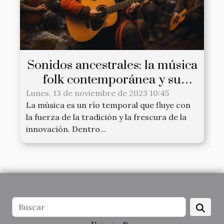
Sonidos ancestrales: la música
folk contemporánea y su
renacer
Lunes, 13 de noviembre de 2023 10:45
La música es un río temporal que fluye con
la fuerza de la tradición y la frescura de la
innovación. Dentro...