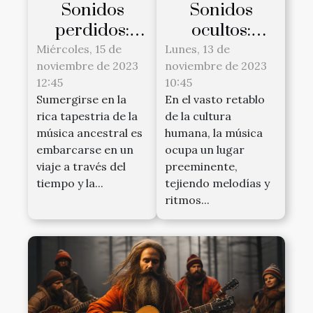
Sonidos
Sonidos
perdidos:
ocultos:
rescate de
Instrumentos
Miércoles, 15 de
Lunes, 13 de
noviembre de 2023
noviembre de 2023
instrumentos
ancestrales
12:45
10:45
musicales
renacen
Sumergirse en la
En el vasto retablo
ancestrales
rica tapestria de la
de la cultura
música ancestral es
humana, la música
embarcarse en un
ocupa un lugar
viaje a través del
preeminente,
tiempo y la...
tejiendo melodías y
ritmos...