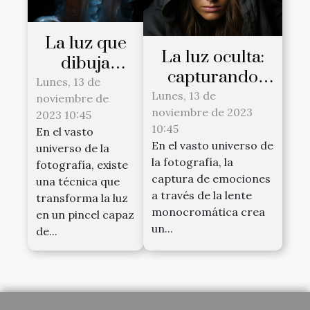
La luz que
La luz oculta:
dibuja
capturando
rostros:
Lunes, 13 de
emociones en
Lunes, 13 de
noviembre de
Fotografía
noviembre de 2023
fotografía
2023 10:45
cinética
10:45
En el vasto
monocromática
En el vasto universo de
universo de la
la fotografía, la
fotografía, existe
captura de emociones
una técnica que
a través de la lente
transforma la luz
monocromática crea
en un pincel capaz
un...
de...