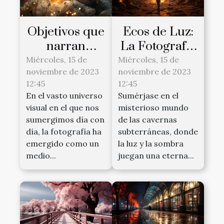
Objetivos que
Ecos de Luz:
narran
La Fotografía
historias: La
en Cavernas
Miércoles, 15 de
Miércoles, 15 de
noviembre de 2023
noviembre de 2023
magia de la
Subterráneas
12:45
12:45
fotografía
En el vasto universo
Sumérjase en el
conceptual
visual en el que nos
misterioso mundo
sumergimos día con
de las cavernas
día, la fotografía ha
subterráneas, donde
emergido como un
la luz y la sombra
medio...
juegan una eterna...