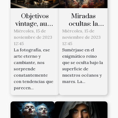
Objetivos
Miradas
vintage, auge
ocultas: la
en la
fotografía
Miércoles, 15 de
Miércoles, 15 de
noviembre de 2023
noviembre de 2023
fotografía
subacuática
12:45
12:45
moderna
revela
La fotografía, ese
Sumérjase en el
mundos
arte eterno y
enigmático reino
desconocidos
cambiante, nos
que se oculta bajo la
sorprende
superficie de
constantemente
nuestros océanos y
con tendencias que
mares. La...
parecen...