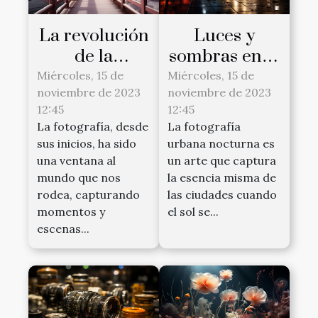
La revolución
Luces y
de la
sombras en la
fotografía
fotografía
Miércoles, 15 de
Miércoles, 15 de
noviembre de 2023
noviembre de 2023
infrarroja
urbana
12:45
12:45
nocturna
La fotografía, desde
La fotografía
sus inicios, ha sido
urbana nocturna es
una ventana al
un arte que captura
mundo que nos
la esencia misma de
rodea, capturando
las ciudades cuando
momentos y
el sol se...
escenas...