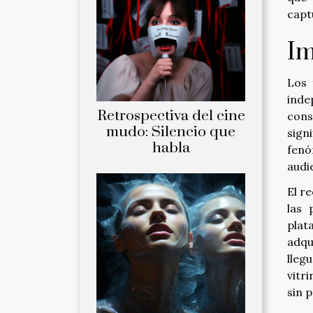
capt
Im
Los 
inde
Retrospectiva del cine
cons
mudo: Silencio que
sign
habla
fenó
audi
El r
las 
plat
adqu
lleg
vitr
sin 