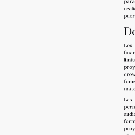
para
real
puer
De
Los 
fina
limi
proy
crow
fome
mate
Las 
perm
audi
form
proy