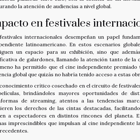
urando la atención de audiencias a nivel global.
pacto en festivales internaci
festivales internacionales desempeñan un papel fundame
pendiente latinoamericano. En estos escenarios globale
iguen un espacio para su exhibición, sino que ademá
ificativa de galardones, llamando la atención tanto de la 
meno ha permitido que el cine independiente premiado 
encia global que quizás no habría tenido acceso a estas obr
econocimiento crítico cosechado en el circuito de festiva
películas, brindándoles mayores oportunidades de distr
aformas de streaming, atentos a las tendencias marc
ieren los derechos de las cintas destacadas, facilitando
uen a espectadores en distintos rincones del planeta. E
inas imprescindibles que impulsan al cine independiente la
precedentes.