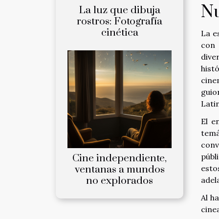
Nu
La luz que dibuja
rostros: Fotografía
cinética
La e
con 
dive
hist
cine
guio
Lati
El e
temá
conv
públ
Cine independiente,
ventanas a mundos
esto
no explorados
adel
Al h
cine