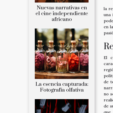
Nuevas narrativas en
la r
el cine independiente
una 
africano
pode
en l
pasi
Re
El c
cara
regi
polí
de t
La esencia capturada:
narr
Fotografía olfativa
no s
real
de s
que 