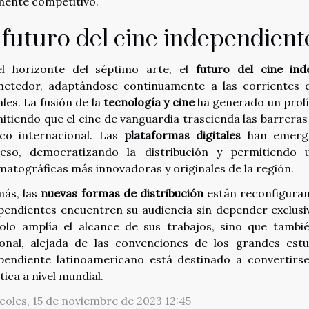
mente competitivo.
 futuro del cine independien
l horizonte del séptimo arte, el
futuro del cine ind
etedor, adaptándose continuamente a las corrientes 
ales. La fusión de la
tecnología y cine
ha generado un prolí
itiendo que el cine de vanguardia trascienda las barreras 
ico internacional. Las
plataformas digitales
han emergi
eso, democratizando la distribución y permitiendo
matográficas más innovadoras y originales de la región.
ás, las
nuevas formas de distribución
están reconfigurand
pendientes encuentren su audiencia sin depender exclusi
olo amplía el alcance de sus trabajos, sino que tamb
onal, alejada de las convenciones de los grandes estu
pendiente latinoamericano está destinado a convertirse
tica a nivel mundial.
coles, 15 de noviembre de 2023 12:45