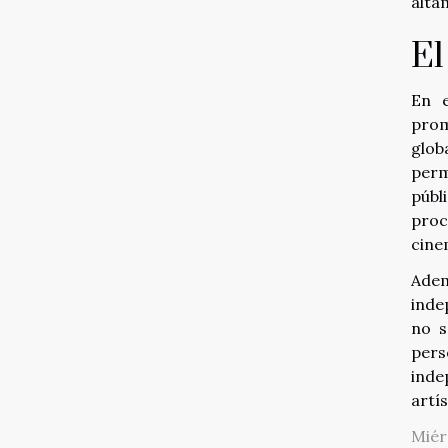
alta
El
En e
prom
glob
perm
públ
proc
cine
Adem
inde
no s
pers
inde
artís
Miér