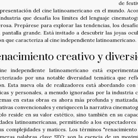
de fest
epresentación del cine latinoamericano en el mundo. Aco
industria que desafía los límites del lenguaje cinemato
rosa. Prepárese para explorar las tendencias, los desaf
a pantalla grande. Está invitado a descubrir las joyas ocu
ón que caracteriza al cine independiente latinoamericano.
nacimiento creativo y divers
ine independiente latinoamericano está experimenta
cterizado por una notable diversidad temática que refle
ón. Esta nueva ola de realizadores está abordando con 
ticas y personales, a menudo ignoradas por la industria 
emas en estas obras es ahora más profunda y matizada, 
ativas convencionales y enriquecen la narrativa cinematogr
olo reside en su valor estético, sino también en su cap
idades latinoamericanas, permitiendo a los espectadore
us complejidades y matices. Los términos "renacimiento 
meras palabras clave SEO; son la esencia de un movimie