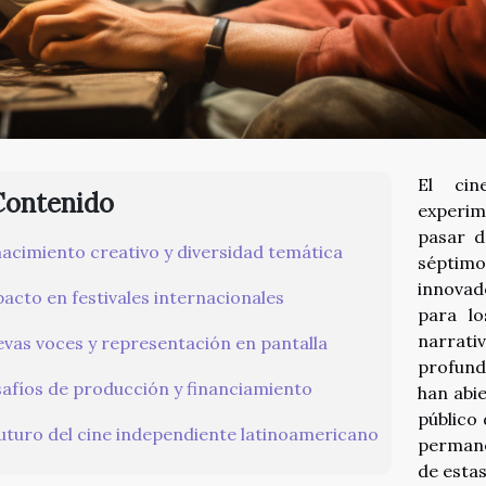
El cin
Contenido
experim
pasar d
acimiento creativo y diversidad temática
séptimo
innovad
acto en festivales internacionales
para lo
narrati
vas voces y representación en pantalla
profund
afíos de producción y financiamiento
han abie
público 
futuro del cine independiente latinoamericano
permane
de esta