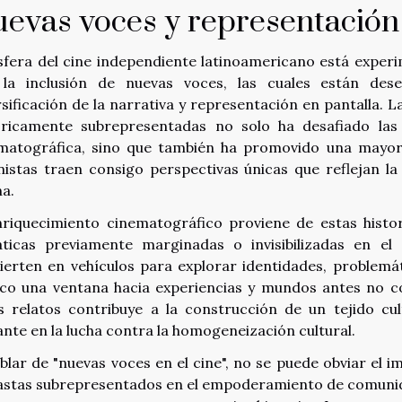
evas voces y representación 
sfera del cine independiente latinoamericano está exper
la inclusión de nuevas voces, las cuales están de
rsificación de la narrativa y representación en pantalla
óricamente subrepresentadas no solo ha desafiado las e
matográfica, sino que también ha promovido una mayor i
nistas traen consigo perspectivas únicas que reflejan la
na.
nriquecimiento cinematográfico proviene de estas histor
ticas previamente marginadas o invisibilizadas en el
ierten en vehículos para explorar identidades, problemát
ico una ventana hacia experiencias y mundos antes no c
s relatos contribuye a la construcción de un tejido cu
ante en la lucha contra la homogeneización cultural.
ablar de "nuevas voces en el cine", no se puede obviar el im
astas subrepresentados en el empoderamiento de comunida